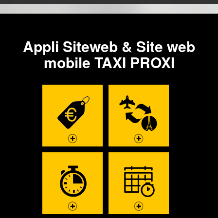
Appli Siteweb & Site web
mobile TAXI PROXI
ESTIMATION
FORFAITS
TARIF TAXI
AÉROPORTS
PARIS
DÉCOUVRIR
DÉCOUVRIR
COMMANDER
RÉSERVATION À
MAINTENANT
L'AVANCE
COMMANDEZ
RÉSERVEZ