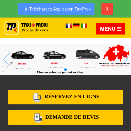
📱 Téléchargez Application TaxiProxi
X
MENU
RÉSERVEZ EN LIGNE
DEMANDE DE DEVIS