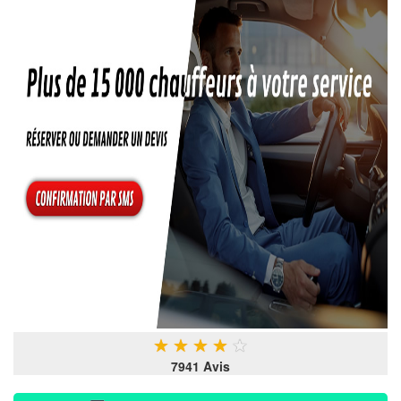
★
★
★
★
★
7941 Avis