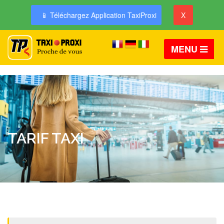
📱 Téléchargez Application TaxiProxi
X
MENU
TARIF TAXI