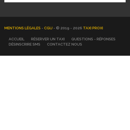
MENTIONS LÉGALES
-
CGU
- © 2019 - 2026
TAXI PROXI
ACCUEIL
RÉSERVER UN TAXI
QUESTIONS - RÉPONSES
DÉSINSCRIRE SMS
CONTACTEZ NOUS