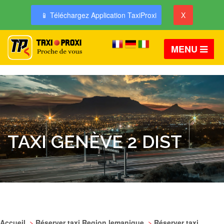
📱 Téléchargez Application TaxiProxi
X
MENU
TAXI GENÈVE 2 DIST
Accueil
>
Réserver taxi Region lemanique
>
Réserver taxi