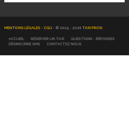
MENTIONS LÉGALES
-
CGU
- © 2019 - 2026
TAXI PROXI
ACCUEIL
RÉSERVER UN TAXI
QUESTIONS - RÉPONSES
DÉSINSCRIRE SMS
CONTACTEZ NOUS