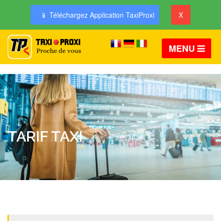
📱 Téléchargez Application TaxiProxi
X
MENU
TARIF TAXI