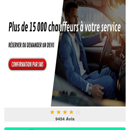
★
★
★
★
★
9454 Avis