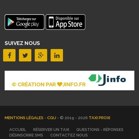
SUIVEZ NOUS
© CRÉATION PAR
JINFO.FR
MENTIONS LÉGALES
-
CGU
- © 2019 - 2026
TAXI PROXI
ACCUEIL
RÉSERVER UN TAXI
QUESTIONS - RÉPONSES
DÉSINSCRIRE SMS
CONTACTEZ NOUS