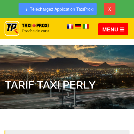
📱 Téléchargez Application TaxiProxi
X
MENU
TARIF TAXI PERLY