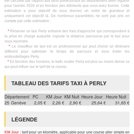
été calculée par rapport aux tarifs préfectoraux du département deen vigueur
pour l'année 2026 et en fonction des éléments que vous avez fournis. Cette
estimation a pour objectif de vous donnez un ordre de grandeur et
uniquement cet objectif là. De nombreux paramètres ne sont pas pris en
compte par cette estimation :
*
Réserver un taxi Perly entraine des frais d'approche qui correspondent à
la prise en charge auquelle s'ajoute la distance parcourue par le taxi pour
vous rejoindre.
*
Le chauffeur de taxi est un professionnel qui peut choisir un itinéraire
différent pour optimiser le temps de parcours et vous éviter les
embouteillages Perly.
*
En fonction des horaires, le trafic routier Perly est plus ou moins dense ce
qui peut influer sur le tarif de la course.
TABLEAU DES TARIFS TAXI À PERLY
Département
PC
KM Jour
KM Nuit
Heure Jour
Heure Nuit
25
Genève
2,05 €
2,26 €
2,90 €
25,64 €
31,65 €
LÉGENDE
KM Jour :
tarif pour un kilomètre, applicable pour une course aller simple en