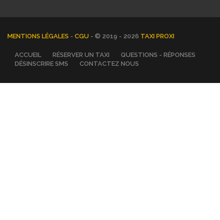
MENTIONS LÉGALES
-
CGU
- © 2019 - 2026
TAXI PROXI
ACCUEIL
RÉSERVER UN TAXI
QUESTIONS - RÉPONSES
DÉSINSCRIRE SMS
CONTACTEZ NOUS