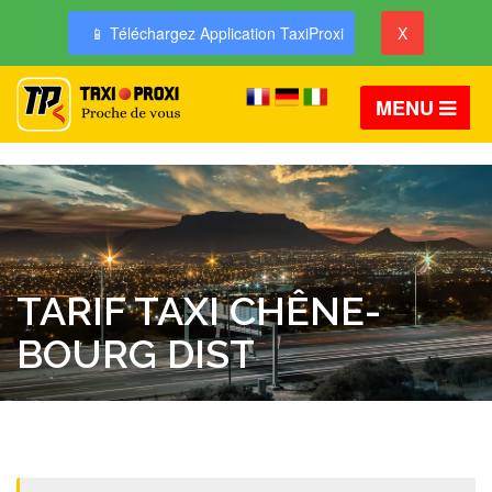
📱 Téléchargez Application TaxiProxi
X
MENU
TARIF TAXI CHÊNE-
BOURG DIST