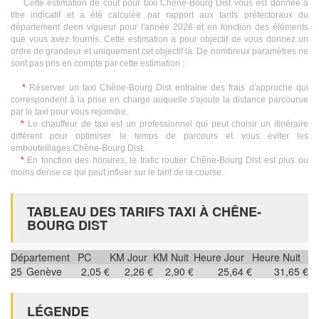
Cette estimation de coût pour taxi Chêne-Bourg Dist vous est donnée à
titre indicatif et a été calculée par rapport aux tarifs préfectoraux du
département deen vigueur pour l'année 2026 et en fonction des éléments
que vous avez fournis. Cette estimation a pour objectif de vous donnez un
ordre de grandeur et uniquement cet objectif là. De nombreux paramètres ne
sont pas pris en compte par cette estimation :
*
Réserver un taxi Chêne-Bourg Dist entraine des frais d'approche qui
correspondent à la prise en charge auquelle s'ajoute la distance parcourue
par le taxi pour vous rejoindre.
*
Le chauffeur de taxi est un professionnel qui peut choisir un itinéraire
différent pour optimiser le temps de parcours et vous éviter les
embouteillages Chêne-Bourg Dist.
*
En fonction des horaires, le trafic routier Chêne-Bourg Dist est plus ou
moins dense ce qui peut influer sur le tarif de la course.
TABLEAU DES TARIFS TAXI À CHÊNE-
BOURG DIST
Département
PC
KM Jour
KM Nuit
Heure Jour
Heure Nuit
25
Genève
2,05 €
2,26 €
2,90 €
25,64 €
31,65 €
LÉGENDE